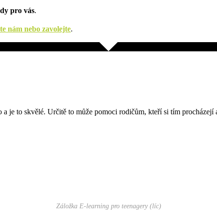
ady pro vás
.
te nám nebo zavolejte
.
 a je to skvělé. Určitě to může pomoci rodičům, kteří si tím procházejí 
Záložka E-learning pro teenagery (líc)