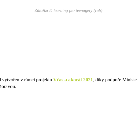
Záložka E-learning pro teenagery (rub)
 vytvořen v rámci projektu
Včas a akorát 2021
, díky podpoře Ministe
Moravou.