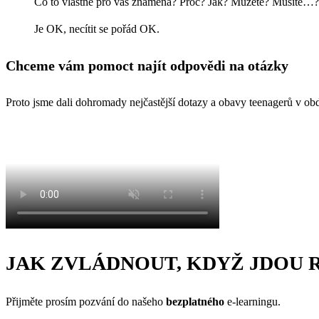
Co to vlastně pro vás znamená? Proč? Jak? Můžete? Musíte…?
Je OK, necítit se pořád OK.
Chceme vám pomoct najít odpovědi na otázky
Proto jsme dali dohromady nejčastější dotazy a obavy teenagerů v obd
JAK ZVLÁDNOUT,
KDYŽ JDOU 
Přijměte prosím pozvání do našeho
bezplatného
e-learningu.