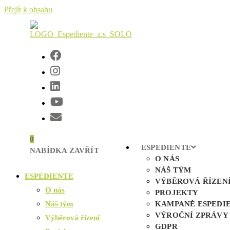
Přejít k obsahu
0
ESPEDIENTE
NABÍDKA
ZAVŘÍT
O NÁS
NÁŠ TÝM
ESPEDIENTE
VÝBĚROVÁ ŘÍZEN
O nás
PROJEKTY
Náš tým
KAMPANĚ ESPEDI
VÝROČNÍ ZPRÁVY
Výběrová řízení
GDPR