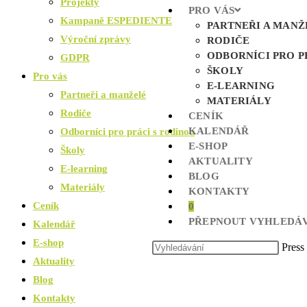
Projekty
PRO VÁS
Kampaně ESPEDIENTE
PARTNEŘI A MANŽ
Výroční zprávy
RODIČE
ODBORNÍCI PRO P
GDPR
ŠKOLY
Pro vás
E-LEARNING
Partneři a manželé
MATERIÁLY
Rodiče
CENÍK
KALENDÁŘ
Odborníci pro práci s rodinou
E-SHOP
Školy
AKTUALITY
E-learning
BLOG
Materiály
KONTAKTY
Ceník
0
PŘEPNOUT VYHLEDÁV
Kalendář
E-shop
Press
Aktuality
Blog
Kontakty