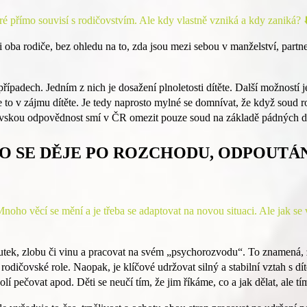
 přímo souvisí s rodičovstvím. Ale kdy vlastně vzniká a kdy zaniká? ⬇
oba rodiče, bez ohledu na to, zda jsou mezi sebou v manželství, partn
řípadech. Jedním z nich je dosažení plnoletosti dítěte. Další možností
to v zájmu dítěte. Je tedy naprosto mylné se domnívat, že když soud r
ovskou odpovědnost smí v ČR omezit pouze soud na základě pádných 
O SE DĚJE PO ROZCHODU, ODPOUTÁ
o věcí se mění a je třeba se adaptovat na novou situaci. Ale jak se 
tek, zlobu či vinu a pracovat na svém „psychorozvodu“. To znamená, že
rodičovské role. Naopak, je klíčové udržovat silný a stabilní vztah s dí
kolí pečovat apod. Děti se neučí tím, že jim říkáme, co a jak dělat, ale t