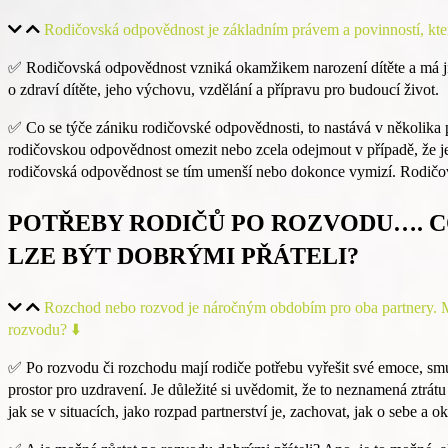
Rodičovská odpovědnost je základním právem a povinností, které
✅
Rodičovská odpovědnost vzniká okamžikem narození dítěte a má ji 
o zdraví dítěte, jeho výchovu, vzdělání a přípravu pro budoucí život.
✅
Co se týče zániku rodičovské odpovědnosti, to nastává v několika p
rodičovskou odpovědnost omezit nebo zcela odejmout v případě, že je 
rodičovská odpovědnost se tím umenší nebo dokonce vymizí. Rodič
POTŘEBY RODIČŮ PO ROZVODU…. C
LZE BÝT DOBRÝMI PŘÁTELI?
Rozchod nebo rozvod je náročným obdobím pro oba partnery. Mnoh
rozvodu? ⬇️
✅
Po rozvodu či rozchodu mají rodiče potřebu vyřešit své emoce, smu
prostor pro uzdravení. Je důležité si uvědomit, že to neznamená ztrátu 
jak se v situacích, jako rozpad partnerství je, zachovat, jak o sebe a o