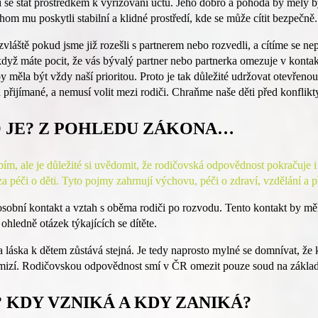
se stát prostředkem k vyřizování účtů. Jeho dobro a pohoda by měly bý
om mu poskytli stabilní a klidné prostředí, kde se může cítit bezpečně.
láště pokud jsme již rozešli s partnerem nebo rozvedli, a cítíme se ne
když máte pocit, že vás bývalý partner nebo partnerka omezuje v kontak
y měla být vždy naší prioritou. Proto je tak důležité udržovat otevřen
přijímané, a nemusí volit mezi rodiči. Chraňme naše děti před konflikty a
 JE? Z POHLEDU ZÁKONA…
, ale je důležité si uvědomit, že rodičovská odpovědnost pokračuje i
za péči o děti. Tyto pojmy zahrnují výchovu, péči o zdraví, vzdělání a p
osobní kontakt a vztah s oběma rodiči po rozvodu. Tento kontakt by měl
ohledně otázek týkajících se dítěte.
láska k dětem zůstává stejná. Je tedy naprosto mylné se domnívat, že 
ymizí. Rodičovskou odpovědnost smí v ČR omezit pouze soud na zákla
 KDY VZNIKÁ A KDY ZANIKÁ?