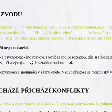
OZVODU
omenout na jeho dopad na děti. I když se rodiče rozejdou, jejich role v
jsou pro děti zásadní. Přispívají k jejich sebevědomí, pocitu bezpečí a 
li se jejich vztah může změnit, odpovědnost a láska k dětem zůstává st
i nepostradatelní.
 a psychologického rozvoje. I když se rodiče rozejdou, dítě si stále za
bezpečí a vývoj zdravých vztahů v budoucnosti.
 komunikaci a spolupráci v zájmu dítěte. Vždyť přestože se rodičovský
CHÁZÍ, PŘICHÁZÍ KONFLIKTY
 a komplikuje vám vztah s dítětem? Je důležité si uvědomit, že jedinou o