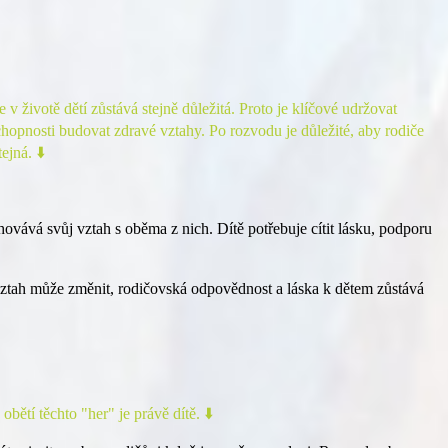
 životě dětí zůstává stejně důležitá. Proto je klíčové udržovat
schopnosti budovat zdravé vztahy. Po rozvodu je důležité, aby rodiče
ejná. ⬇️
chovává svůj vztah s oběma z nich. Dítě potřebuje cítit lásku, podporu
 vztah může změnit, rodičovská odpovědnost a láska k dětem zůstává
bětí těchto "her" je právě dítě. ⬇️