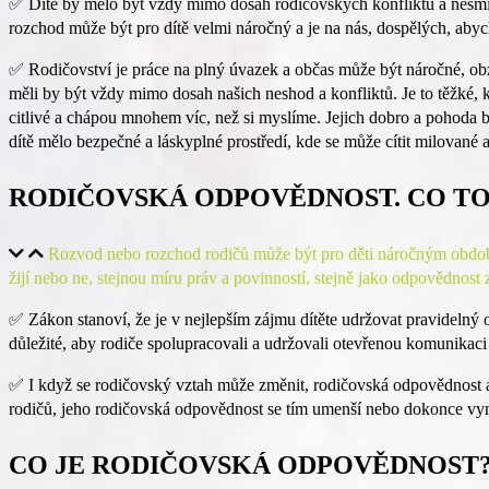
✅
Dítě by mělo být vždy mimo dosah rodičovských konfliktů a nesmí 
rozchod může být pro dítě velmi náročný a je na nás, dospělých, abych
✅
Rodičovství je práce na plný úvazek a občas může být náročné, obzv
měli by být vždy mimo dosah našich neshod a konfliktů. Je to těžké, 
citlivé a chápou mnohem víc, než si myslíme. Jejich dobro a pohoda b
dítě mělo bezpečné a láskyplné prostředí, kde se může cítit milované a 
RODIČOVSKÁ ODPOVĚDNOST. CO TO
Rozvod nebo rozchod rodičů může být pro děti náročným obdobím
žijí nebo ne, stejnou míru práv a povinností, stejně jako odpovědnost 
✅
Zákon stanoví, že je v nejlepším zájmu dítěte udržovat pravidelný 
důležité, aby rodiče spolupracovali a udržovali otevřenou komunikaci 
✅
I když se rodičovský vztah může změnit, rodičovská odpovědnost a 
rodičů, jeho rodičovská odpovědnost se tím umenší nebo dokonce v
CO JE RODIČOVSKÁ ODPOVĚDNOST?