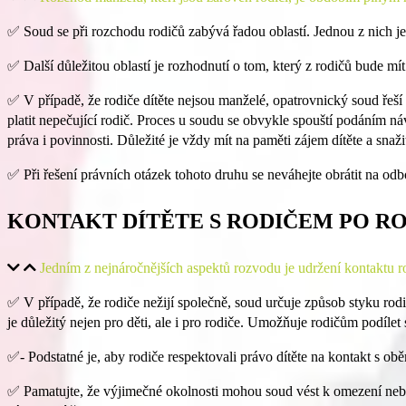
✅
Soud se při rozchodu rodičů zabývá řadou oblastí. Jednou z nich je 
✅
Další důležitou oblastí je rozhodnutí o tom, který z rodičů bude mí
✅
V případě, že rodiče dítěte nejsou manželé, opatrovnický soud řeší
platit nepečující rodič. Proces u soudu se obvykle spouští podáním n
práva i povinnosti. Důležité je vždy mít na paměti zájem dítěte a snažit
✅
Při řešení právních otázek tohoto druhu se neváhejte obrátit na o
KONTAKT DÍTĚTE S RODIČEM PO R
Jedním z nejnáročnějších aspektů rozvodu je udržení kontaktu rodi
✅
V případě, že rodiče nežijí společně, soud určuje způsob styku rod
je důležitý nejen pro děti, ale i pro rodiče. Umožňuje rodičům podílet 
✅-
Podstatné je, aby rodiče respektovali právo dítěte na kontakt s ob
✅
Pamatujte, že výjimečné okolnosti mohou soud vést k omezení nebo 