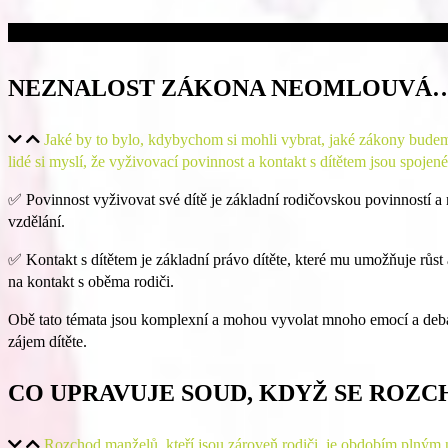
NEZNALOST ZÁKONA NEOMLOUVÁ… V
Jaké by to bylo, kdybychom si mohli vybrat, jaké zákony budeme 
lidé si myslí, že vyživovací povinnost a kontakt s dítětem jsou spojené
✅ Povinnost vyživovat své dítě je základní rodičovskou povinností a ne
vzdělání.
✅ Kontakt s dítětem je základní právo dítěte, které mu umožňuje růst 
na kontakt s oběma rodiči.
Obě tato témata jsou komplexní a mohou vyvolat mnoho emocí a debat.
zájem dítěte.
CO UPRAVUJE SOUD, KDYŽ SE ROZC
Rozchod manželů, kteří jsou zároveň rodiči, je obdobím plným n