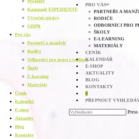
Projekty
PRO VÁS
Kampaně ESPEDIENTE
PARTNEŘI A MANŽ
Výroční zprávy
RODIČE
ODBORNÍCI PRO P
GDPR
ŠKOLY
Pro vás
E-LEARNING
Partneři a manželé
MATERIÁLY
Rodiče
CENÍK
KALENDÁŘ
Odborníci pro práci s rodinou
E-SHOP
Školy
AKTUALITY
E-learning
BLOG
Materiály
KONTAKTY
Ceník
0
PŘEPNOUT VYHLEDÁV
Kalendář
E-shop
Press
Aktuality
Blog
Kontakty