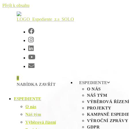
Přejít k obsahu
0
ESPEDIENTE
NABÍDKA
ZAVŘÍT
O NÁS
NÁŠ TÝM
ESPEDIENTE
VÝBĚROVÁ ŘÍZEN
O nás
PROJEKTY
Náš tým
KAMPANĚ ESPEDI
VÝROČNÍ ZPRÁVY
Výběrová řízení
GDPR