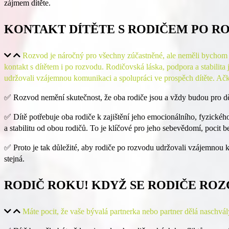
zájmem dítěte.
KONTAKT DÍTĚTE S RODIČEM PO R
Rozvod je náročný pro všechny zúčastněné, ale neměli bychom zap
kontakt s dítětem i po rozvodu. Rodičovská láska, podpora a stabilita 
udržovali vzájemnou komunikaci a spolupráci ve prospěch dítěte. Ačko
✅
Rozvod nemění skutečnost, že oba rodiče jsou a vždy budou pro dět
✅
Dítě potřebuje oba rodiče k zajištění jeho emocionálního, fyzického
a stabilitu od obou rodičů. To je klíčové pro jeho sebevědomí, pocit 
✅
Proto je tak důležité, aby rodiče po rozvodu udržovali vzájemnou
stejná.
RODIČ ROKU! KDYŽ SE RODIČE ROZ
Máte pocit, že vaše bývalá partnerka nebo partner dělá naschvály