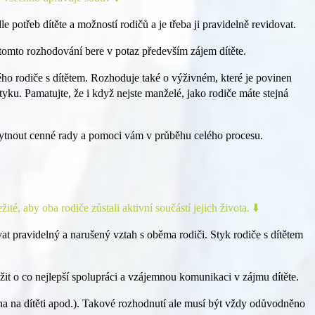
potřeb dítěte a možností rodičů a je třeba ji pravidelně revidovat.
i tomto rozhodování bere v potaz především zájem dítěte.
hého rodiče s dítětem. Rozhoduje také o výživném, které je povinen
yku. Pamatujte, že i když nejste manželé, jako rodiče máte stejná
skytnout cenné rady a pomoci vám v průběhu celého procesu.
é, aby oba rodiče zůstali aktivní součástí jejich života. ⬇️
at pravidelný a narušený vztah s oběma rodiči. Styk rodiče s dítětem
nažit o co nejlepší spolupráci a vzájemnou komunikaci v zájmu dítěte.
na na dítěti apod.). Takové rozhodnutí ale musí být vždy odůvodněno