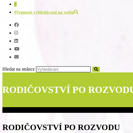
0
Přepnout vyhledávání na webu
Hledat na stránce
RODIČOVSTVÍ PO ROZVOD
RODIČOVSTVÍ
PO ROZVODU