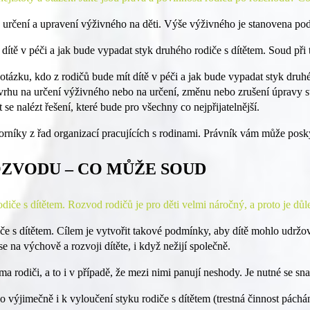
určení a upravení výživného na děti. Výše výživného je stanovena podle 
t dítě v péči a jak bude vypadat styk druhého rodiče s dítětem. Soud př
 otázku, kdo z rodičů bude mít dítě v péči a jak bude vypadat styk dru
ávrhu na určení výživného nebo na určení, změnu nebo zrušení úpravy st
 se nalézt řešení, které bude pro všechny co nejpřijatelnější.
dborníky z řad organizací pracujících s rodinami. Právník vám může po
OZVODU – CO MŮŽE SOUD
če s dítětem. Rozvod rodičů je pro děti velmi náročný, a proto je důležit
iče s dítětem. Cílem je vytvořit takové podmínky, aby dítě mohlo udržov
se na výchově a rozvoji dítěte, i když nežijí společně.
ěma rodiči, a to i v případě, že mezi nimi panují neshody. Je nutné se s
výjimečně i k vyloučení styku rodiče s dítětem (trestná činnost páchá