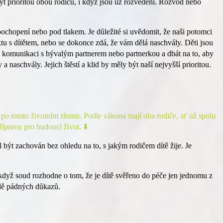
t prioritou obou rodičů, i když jsou už rozvedeni. Rozvod nebo
pochopení nebo pod tlakem. Je důležité si uvědomit, že naši potomci
tu s dítětem, nebo se dokonce zdá, že vám dělá naschvály. Děti jsou
ou komunikaci s bývalým partnerem nebo partnerkou a dbát na to, aby
 naschvály. Jejich štěstí a klid by měly být naší nejvyšší prioritou.
 po tomto životním zlomu. Podle zákona mají oba rodiče, ať už spolu
řípravu pro budoucí život. ⬇️
 být zachován bez ohledu na to, s jakým rodičem dítě žije. Je
když soud rozhodne o tom, že je dítě svěřeno do péče jen jednomu z
dě pádných důkazů.