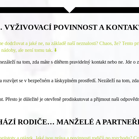
YŽIVOVACÍ POVINNOST A KONTAKT
dodržovat a jaké ne, na základě naší neznalosti? Chaos, že? Tento princ
 nádoby, ale není tomu tak. ⬇️
záleží na tom, zda máte s dítětem pravidelný kontakt nebo ne. Jde o zaji
a rozvíjet se v bezpečném a láskyplném prostředí. Nezáleží na tom, zda 
 Přesto je důležité je otevřeně prodiskutovat a přijmout naši odpovědn
HÁZÍ RODIČE… MANŽELÉ A PARTNEŘI
ejistoty a otázek. Jaké jsou práva a povinnosti rodičů po rozchodu? C