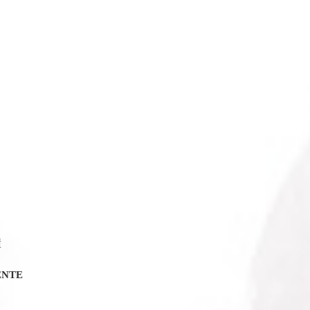
Í
ENTE