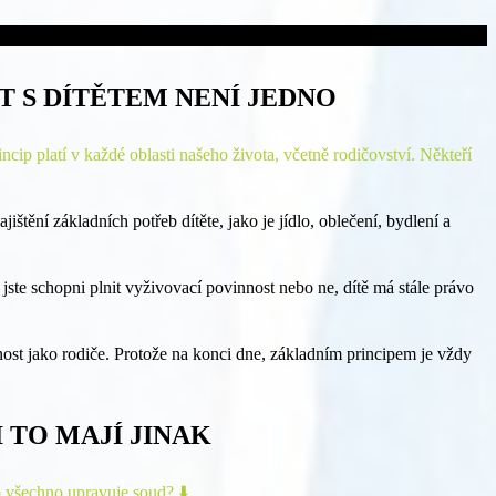
 S DÍTĚTEM NENÍ JEDNO
ip platí v každé oblasti našeho života, včetně rodičovství. Někteří
štění základních potřeb dítěte, jako je jídlo, oblečení, bydlení a
jste schopni plnit vyživovací povinnost nebo ne, dítě má stále právo
ost jako rodiče. Protože na konci dne, základním principem je vždy
 TO MAJÍ JINAK
o všechno upravuje soud? ⬇️