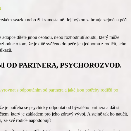
️
erském svazku nebo žijí samostatně. Její výkon zahrnuje zejména péči
 je adopce dítěte jinou osobou, nebo rozhodnutí soudu, který může
ozhodne o tom, že je dítě svěřeno do péče jen jednomu z rodičů, jeho
důkazů.
NÍ OD PARTNERA, PSYCHOROZVOD.
vyrovnat s odpoutáním od partnera a jaké jsou potřeby rodičů po
 je potřeba se psychicky odpoutat od bývalého partnera a dát si
tětem, který je základem pro jeho zdravý vývoj. A stejně tak ho naučit,
ím, že své rodiče napodobují!