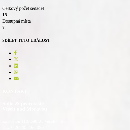
Celkový počet sedadel
15
Dostupná místa
7
SDÍLET TUTO UDÁLOST
KONTAKT
Sídlo & pracoviště
Veselí nad Moravou
Za Poštou 110, 698 01 Veselí n. M.
tel.: +420 703 166 096