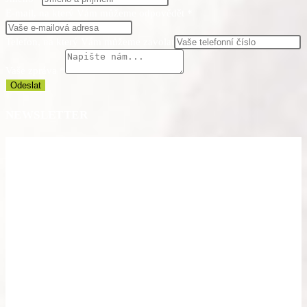
E-mail, na který Vám můžeme odpovědět
*
Telefon, na který Vám můžeme zavolat
Vaše zpráva
*
Odeslat
NEWSLETTER
NENECHTE SI UJÍT UŽ ŽÁDNOU NOVINKU Z ESPEDIENTE