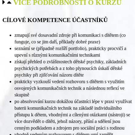
VÍCE PODROBNOSTÍ O KURZU
CÍLOVÉ KOMPETENCE ÚČASTNÍKŮ​
zmapují své dosavadní zdroje při komunikaci s dítětem (co
funguje, co se jim daří, příklady dobré praxe)
seznámí se (případně rozšíří portfolio), prakticky procvičí a
upevní s různými komunikačními technikami
získají přehled o zvláštnostech dětské psychiky, základních
psychických potřebách a z toho plynoucích úskalí dětské
psychiky při zjišťování názoru dítěte
prakticky vyzkouší vedení rozhovoru s dítětem s využitím
osvojených komunikačních technik a následnou reflexí ve
skupině
po absolvování kurzu dokážou účastníci lépe v praxi využívat
baterii komunikačních technik na základě individuálního
přístupu k dětem, vhodnými a cílenými otázkami (nástroji) se
více dozvědět o dítěti, jehož názory, přání a sdělení jsou
cenným podkladem a zdrojem pro sociální práci s rodinou
vhodně vedeným rozhovorem s dítětem umí zaměřit