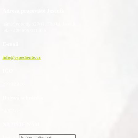
Adresa pracoviště Jeseník
nám. Svobody 827/11, 790 01 Jeseník
tel.: +420 605 011 336
E-mail
info@espediente.cz
IČO
270 32 426
Datová schránka
hk375r2
NAPIŠTE NÁM
Jméno
*