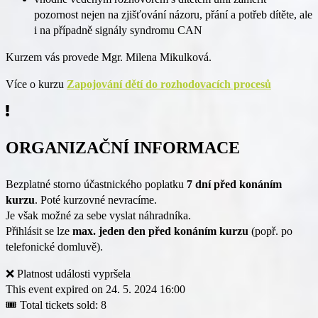
pozornost nejen na zjišťování názoru, přání a potřeb dítěte, ale
i na případně signály syndromu CAN
Kurzem vás provede Mgr. Milena Mikulková.
Více o kurzu
Zapojování dětí do rozhodovacích procesů
ORGANIZAČNÍ INFORMACE
Bezplatné storno účastnického poplatku
7 dní před konáním
kurzu
. Poté kurzovné nevracíme.
Je však možné za sebe vyslat náhradníka.
Přihlásit se lze
max. jeden den před konáním kurzu
(popř. po
telefonické domluvě).
❌ Platnost události vypršela
This event expired on
24. 5. 2024 16:00
🎟 Total tickets sold: 8