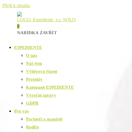
Přejít k obsahu
0
NABÍDKA
ZAVŘÍT
ESPEDIENTE
O nás
Náš tým
Výběrová řízení
Projekty
Kampaně ESPEDIENTE
Výroční zprávy
GDPR
Pro vás
Partneři a manželé
Rodiče