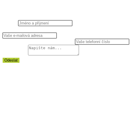
NAPIŠTE NÁM
Jméno
*
E-mail, na který Vám můžeme odpovědět
*
Telefon, na který Vám můžeme zavolat
Vaše zpráva
*
Odeslat
NEWSLETTER
NENECHTE SI UJÍT UŽ ŽÁDNOU NOVINKU Z ESPEDIENTE