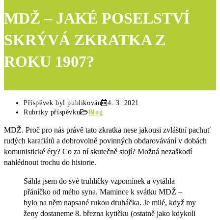
MDŽ – JAKÉ POSELSTVÍ
SKRÝVÁ ZKRATKA Z
ROKU 1907?
Příspěvek byl publikován
4. 3. 2021
Rubriky příspěvku
Blog
MDŽ. Proč pro nás právě tato zkratka nese jakousi zvláštní pachuť
rudých karafiátů a dobrovolně povinných obdarovávání v dobách
komunistické éry? Co za ní skutečně stojí? Možná nezaškodí
nahlédnout trochu do historie.
Sáhla jsem do své truhličky vzpomínek a vytáhla
přáníčko od mého syna. Mamince k svátku MDŽ –
bylo na něm napsané rukou druháčka. Je milé, když my
ženy dostaneme 8. března kytičku (ostatně jako kdykoli