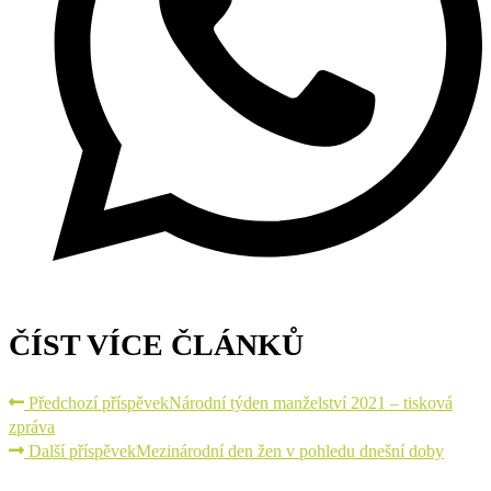
ČÍST VÍCE ČLÁNKŮ
Předchozí příspěvek
Národní týden manželství 2021 – tisková
zpráva
Další příspěvek
Mezinárodní den žen v pohledu dnešní doby