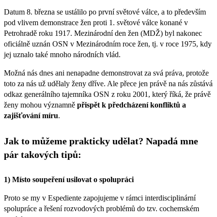
Datum 8. března se ustálilo po první světové válce, a to především
pod vlivem demonstrace žen proti 1. světové válce konané v
Petrohradě roku 1917. Mezinárodní den žen (MDŽ) byl nakonec
oficiálně uznán OSN v Mezinárodním roce žen, tj. v roce 1975, kdy
jej uznalo také mnoho národních vlád.
Možná nás dnes ani nenapadne demonstrovat za svá práva, protože
toto za nás už udělaly ženy dříve. Ale přece jen právě na nás zůstává
odkaz generálního tajemníka OSN z roku 2001, který říká, že právě
ženy mohou významně
přispět k předcházení konfliktů a
zajišťování míru
.
Jak to můžeme prakticky udělat? Napadá mne
pár takových tipů:
1) Místo soupeření usilovat o spolupráci
Proto se my v Espediente zapojujeme v rámci interdisciplinární
spolupráce a řešení rozvodových problémů do tzv. cochemském