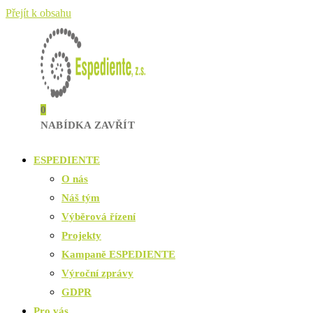
Přejít k obsahu
0
NABÍDKA
ZAVŘÍT
ESPEDIENTE
O nás
Náš tým
Výběrová řízení
Projekty
Kampaně ESPEDIENTE
Výroční zprávy
GDPR
Pro vás