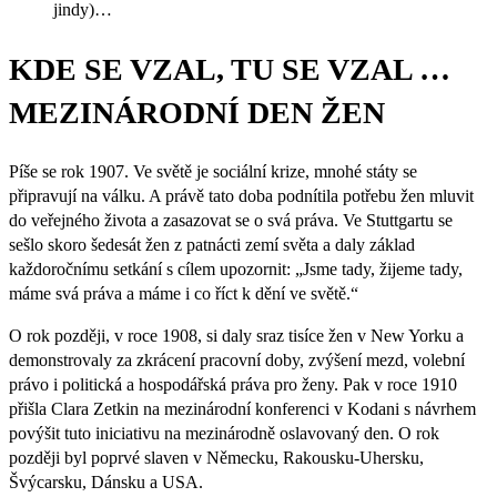
jindy)…
KDE SE VZAL, TU SE VZAL …
MEZINÁRODNÍ DEN ŽEN
Píše se rok 1907. Ve světě je sociální krize, mnohé státy se
připravují na válku. A právě tato doba podnítila potřebu žen mluvit
do veřejného života a zasazovat se o svá práva. Ve Stuttgartu se
sešlo skoro šedesát žen z patnácti zemí světa a daly základ
každoročnímu setkání s cílem upozornit: „Jsme tady, žijeme tady,
máme svá práva a máme i co říct k dění ve světě.“
O rok později, v roce 1908, si daly sraz tisíce žen v New Yorku a
demonstrovaly za zkrácení pracovní doby, zvýšení mezd, volební
právo i politická a hospodářská práva pro ženy. Pak v roce 1910
přišla Clara Zetkin na mezinárodní konferenci v Kodani s návrhem
povýšit tuto iniciativu na mezinárodně oslavovaný den. O rok
později byl poprvé slaven v Německu, Rakousku-Uhersku,
Švýcarsku, Dánsku a USA.