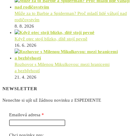
Může za to Barbie a Spiderman? Proč mladí lidé váhají nad
rodičovstvím
8. 8. 2026
Když otec stojí blízko, dítě stojí pevně
16. 6. 2026
Rozhovor s Milenou Mikulkovou: mezi hranicemi
a bezbřehostí
21. 4. 2026
NEWSLETTER
Nenechte si ujít už žádnou novinku z ESPEDIENTE
Emailová adresa
Chci novinky pro: