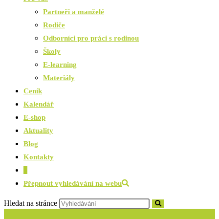
Partneři a manželé
Rodiče
Odborníci pro práci s rodinou
Školy
E-learning
Materiály
Ceník
Kalendář
E-shop
Aktuality
Blog
Kontakty
0
Přepnout vyhledávání na webu
Hledat na stránce