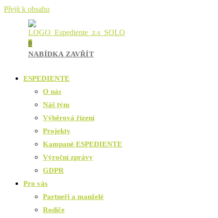
Přejít k obsahu
0
NABÍDKA
ZAVŘÍT
ESPEDIENTE
O nás
Náš tým
Výběrová řízení
Projekty
Kampaně ESPEDIENTE
Výroční zprávy
GDPR
Pro vás
Partneři a manželé
Rodiče