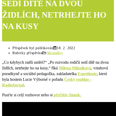
SEDÍ DÍTĚ NA DVOU
ŽIDLÍCH, NETRHEJTE HO
NA KUSY
Příspěvek byl publikován
18. 2. 2022
Rubriky příspěvku
Aktuality
„Co kdybych radši umřel?“ „Po rozvodu rodičů sedí dítě na dvou
židlích, netrhejte ho na kusy,“ říká
Milena Mikulková
, vztahová
poradkyně a sociální pedagožka, zakladatelka
Espediente
, která
byla hostem Lucie Výborné v pořadu
Český rozhlas –
Radiožurnál
.
Pusťte si celý rozhovor nebo si
přečtěte článek.