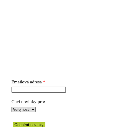
NENECHTE SI UJÍT UŽ ŽÁDNOU NOVINKU Z ESPEDIENTE
Emailová adresa
Chci novinky pro:
Odebírat novinky