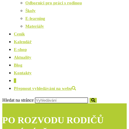
Odborníci pro práci s rodinou
Školy
E-learning
Materiály
Ceník
Kalendář
E-shop
Aktuality
Blog
Kontakty
0
Přepnout vyhledávání na webu
Hledat na stránce
PO ROZVODU RODIČŮ