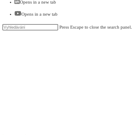
Opens in a new tab
Opens in a new tab
Press Escape to close the search panel.
KONTAKT
Sídlo & pracoviště
Veselí nad Moravou
Za Poštou 110, 698 01 Veselí n. M.
tel.: +420 703 166 096
Adresa pracoviště Jeseník
nám. Svobody 827/11, 790 01 Jeseník
tel.: +420 605 011 336
E-mail