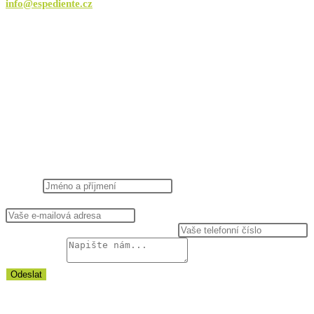
info@espediente.cz
IČO
270 32 426
Datová schránka
hk375r2
NAPIŠTE NÁM
Jméno
*
E-mail, na který Vám můžeme odpovědět
*
Telefon, na který Vám můžeme zavolat
Vaše zpráva
*
Odeslat
NEWSLETTER