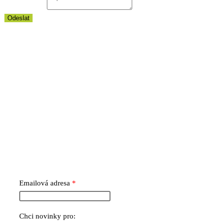
Vaše zpráva
*
Odeslat
NEWSLETTER
NENECHTE SI UJÍT UŽ ŽÁDNOU NOVINKU Z ESPEDIENTE
Emailová adresa
Chci novinky pro: