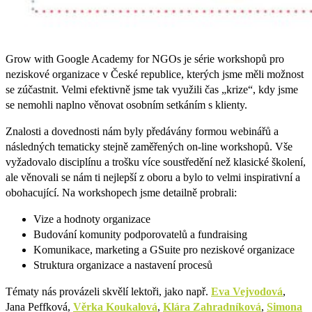
Grow with Google Academy for NGOs je série workshopů pro
neziskové organizace v České republice, kterých jsme měli možnost
se zúčastnit. Velmi efektivně jsme tak využili čas „krize“, kdy jsme
se nemohli naplno věnovat osobním setkáním s klienty.
Znalosti a dovednosti nám byly předávány formou webinářů a
následných tematicky stejně zaměřených on-line workshopů. Vše
vyžadovalo disciplínu a trošku více soustředění než klasické školení,
ale věnovali se nám ti nejlepší z oboru a bylo to velmi inspirativní a
obohacující. Na workshopech jsme detailně probrali:
Vize a hodnoty organizace
Budování komunity podporovatelů a fundraising
Komunikace, marketing a GSuite pro neziskové organizace
Struktura organizace a nastavení procesů
Tématy nás provázeli skvělí lektoři, jako např.
Eva Vejvodová
,
Jana Peffková,
Věrka Koukalová
,
Klára Zahradníková
,
Simona