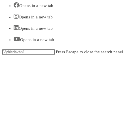
Opens in a new tab
Opens in a new tab
Opens in a new tab
Opens in a new tab
Press Escape to close the search panel.
KONTAKT
Sídlo & pracoviště
Veselí nad Moravou
Za Poštou 110, 698 01 Veselí n. M.
tel.: +420 703 166 096
Adresa pracoviště Jeseník
nám. Svobody 827/11, 790 01 Jeseník