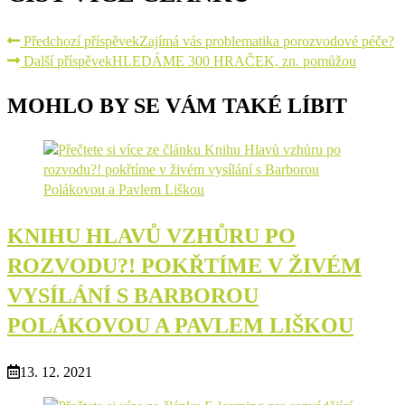
Předchozí příspěvek
Zajímá vás problematika porozvodové péče?
Další příspěvek
HLEDÁME 300 HRAČEK, zn. pomůžou
MOHLO BY SE VÁM TAKÉ LÍBIT
KNIHU HLAVŮ VZHŮRU PO
ROZVODU?! POKŘTÍME V ŽIVÉM
VYSÍLÁNÍ S BARBOROU
POLÁKOVOU A PAVLEM LIŠKOU
13. 12. 2021