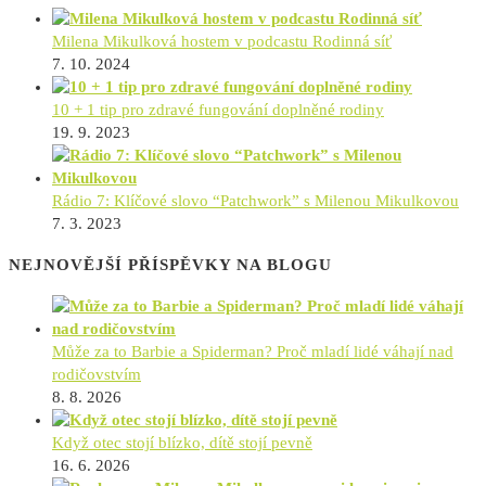
Milena Mikulková hostem v podcastu Rodinná síť
7. 10. 2024
10 + 1 tip pro zdravé fungování doplněné rodiny
19. 9. 2023
Rádio 7: Klíčové slovo “Patchwork” s Milenou Mikulkovou
7. 3. 2023
NEJNOVĚJŠÍ PŘÍSPĚVKY NA BLOGU
Může za to Barbie a Spiderman? Proč mladí lidé váhají nad
rodičovstvím
8. 8. 2026
Když otec stojí blízko, dítě stojí pevně
16. 6. 2026