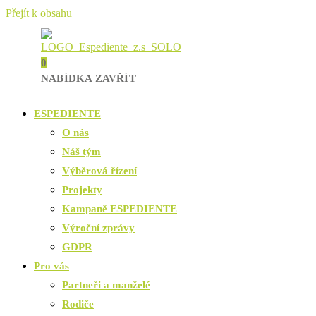
Přejít k obsahu
0
NABÍDKA
ZAVŘÍT
ESPEDIENTE
O nás
Náš tým
Výběrová řízení
Projekty
Kampaně ESPEDIENTE
Výroční zprávy
GDPR
Pro vás
Partneři a manželé
Rodiče