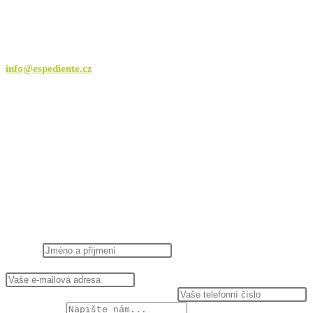
tel.: +420 605 011 336
E-mail
info@espediente.cz
IČO
270 32 426
Datová schránka
hk375r2
NAPIŠTE NÁM
Jméno
*
E-mail, na který Vám můžeme odpovědět
*
Telefon, na který Vám můžeme zavolat